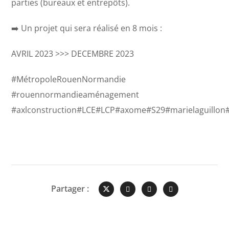
parties (bureaux et entrepôts).
➡️ Un projet qui sera réalisé en 8 mois :
AVRIL 2023 >>> DECEMBRE 2023
#MétropoleRouenNormandie
#rouennormandieaménagement
#axlconstruction#LCE#LCP#axome#S29#marielaguillo
Partager :