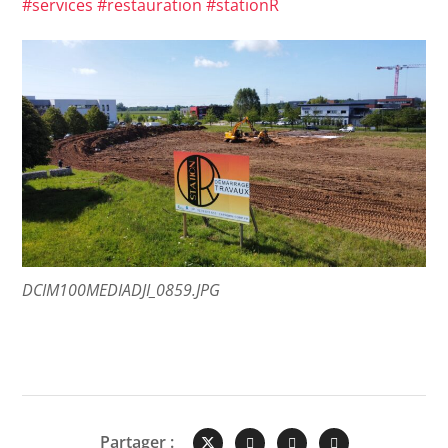
#
services
#
restauration
#
stationR
DCIM100MEDIADJI_0859.JPG
Partager :